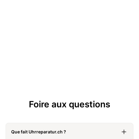
1904
Année de création
2020
Lancierung des hauseigenen Calibre 400
Foire aux questions
Que fait Uhrreparatur.ch ?