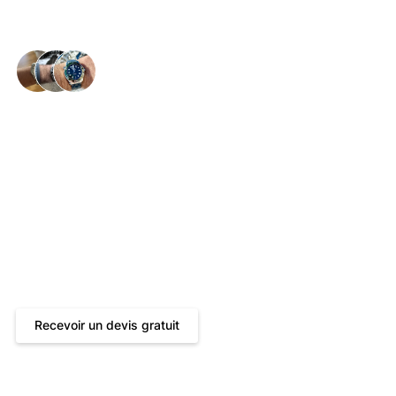
Des poignets heureux dans toute la 🇨🇭
Oris Service &
Reparatur von
Schweizer Uhrmachern
Devis gratuit
Bis zu 24 Monate Garantie
Livraison aller-retour gratuite et assurée
Réparation par des horlogers certifiés
Recevoir un devis gratuit