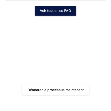
Voir toutes les FAQ
Recevez votre devis gratuit maintenant !
Rapide, pratique et transparent. Offrez à votre montre le
traitement qu'elle mérite.
Démarrer le processus maintenant