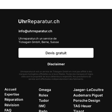
info@uhrreparatur.ch
Uhrreparatur.ch un service de
Tickagain GmbH, Berne, Suisse
Devis gratuit
Disclaimer
Uhrreparatur.ch est un service de Tickagain GmbH et n'est pas affilié à des
marques horlogères officielles ou à leurs filiales. Toutes les marques et logos
cités sont la propriété de leurs détenteurs respectifs. Nos prestations de
service sont effectuées indépendamment des fabricants.
Accueil
Omega
Jaeger-LeCoultre
Expertise
Rolex
Audemars Piguet
Réparation
Tudor
Porsche Design
Révision
IWC
TAG Heuer
FAQ
Rado
Tissot