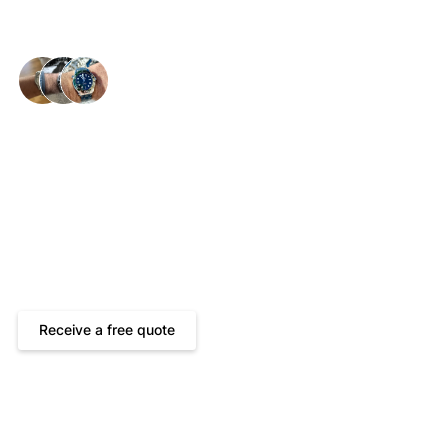
Happy wrists throughout the 🇨🇭
Audemars Piguet
Service in der Schweiz
Get your free quote
Bis zu 24 Monate Garantie
Free and insured return shipping
Repair by certified watchmakers
Receive a free quote