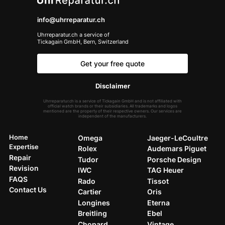
info@uhrreparatur.ch
Uhrreparatur.ch a service of
Tickagain GmbH, Bern, Switzerland
Get your free quote
Disclaimer
Uhrreparatur.ch is a service of Tickagain GmbH and is not affiliated with
official watch brands or their subsidiaries. All trademarks and logos
mentioned are the property of their respective owners. Our services are
independent of the manufacturers.
Home
Omega
Jaeger-LeCoultre
Expertise
Rolex
Audemars Piguet
Repair
Tudor
Porsche Design
Revision
IWC
TAG Heuer
FAQS
Rado
Tissot
Contact Us
Cartier
Oris
Longines
Eterna
Breitling
Ebel
Chopard
Vintage