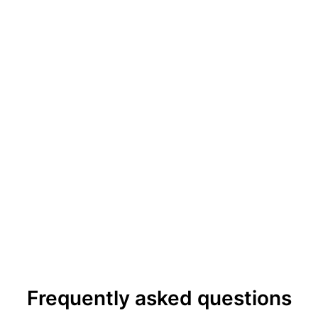
Uhren pro Jahr und einer Nachfrage, die laut
Unternehmensangaben 10- bis 30-mal höher liegt, zählt AP zu
den begehrtesten Uhrenmarken der Welt
1881
Founding year
30x
höhere Nachfrage als Angebot
Frequently asked questions