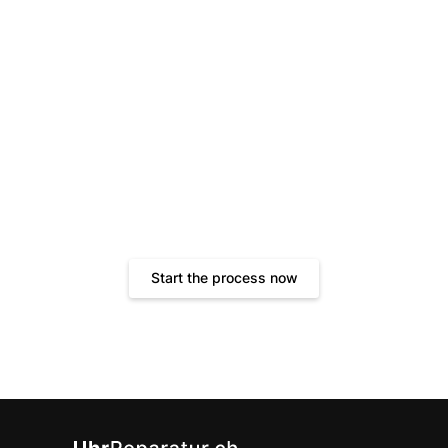
Get your free quote now!
Fast, convenient and transparent. Give your watch the
treatment it deserves.
Start the process now