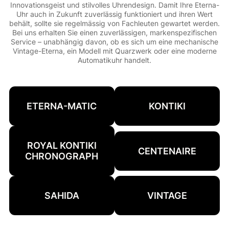
Innovationsgeist und stilvolles Uhrendesign. Damit Ihre Eterna-
Uhr auch in Zukunft zuverlässig funktioniert und ihren Wert
behält, sollte sie regelmässig von Fachleuten gewartet werden.
Bei uns erhalten Sie einen zuverlässigen, markenspezifischen
Service – unabhängig davon, ob es sich um eine mechanische
Vintage-Eterna, ein Modell mit Quarzwerk oder eine moderne
Automatikuhr handelt.
ETERNA-MATIC
KONTIKI
ROYAL KONTIKI
CENTENAIRE
CHRONOGRAPH
SAHIDA
VINTAGE