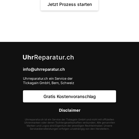
Jetzt Prozess starten
info@uhrreparatur.ch
Uhrreparatur.ch ein Service der
Tickagain GmbH, Bern, Schweiz
Gratis Kostenvoranschlag
Disclaimer
Uhrreparatur.ch ist ein Service der Tickagain GmbH und nicht mit offiziellen
Uhrenmarken oder deren Tochtergesellschaften verbunden. Alle genannten
Marken und Logos sind Eigentum der jeweiligen Rechteinhaber. Unsere
Servicedienstleistungen erfolgen unabhängig von den Herstellern.