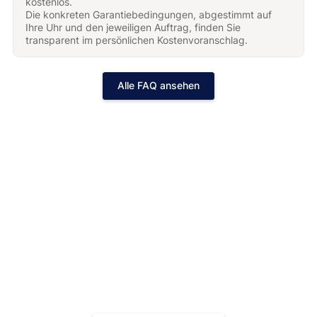
kostenlos.
Die konkreten Garantiebedingungen, abgestimmt auf
Ihre Uhr und den jeweiligen Auftrag, finden Sie
transparent im persönlichen Kostenvoranschlag.
Alle FAQ ansehen
Jetzt Ihren gratis Kostenvoranschlag
erhalten!
Schnell, bequem und transparent. Gönnen Sie Ihrer Uhr
die Behandlung, die sie verdient.