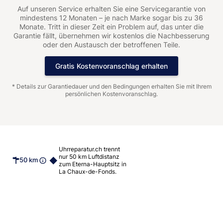
Auf unseren Service erhalten Sie eine Servicegarantie von
mindestens 12 Monaten – je nach Marke sogar bis zu 36
Monate. Tritt in dieser Zeit ein Problem auf, das unter die
Garantie fällt, übernehmen wir kostenlos die Nachbesserung
oder den Austausch der betroffenen Teile.
Gratis Kostenvoranschlag erhalten
* Details zur Garantiedauer und den Bedingungen erhalten Sie mit Ihrem
persönlichen Kostenvoranschlag.
Uhrreparatur.ch trennt
nur 50 km Luftdistanz
50 km
zum Eterna-Hauptsitz in
La Chaux-de-Fonds.
Die Geschichte von Eterna
Eterna zählt zu den traditionsreichsten Uhrenmarken der
Schweiz. Gegründet im Jahr 1856 in Grenchen, steht Eterna bis