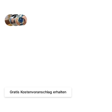
Glückliche Handgelenke in der ganzen 🇨🇭
Eterna Reparatur:
Lassen Sie Ihre Eterna
wieder ticken
Gratis Kostenvoranschlag
Bis zu 24 Monate Garantie
Kostenloser und versicherter Hin- und Rückversand
Reparatur durch zertifizierte Uhrmachermeister
Gratis Kostenvoranschlag erhalten