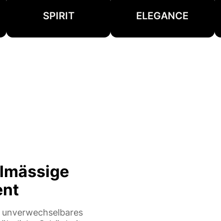
SPIRIT
ELEGANCE
elmässige
ent
d unverwechselbares