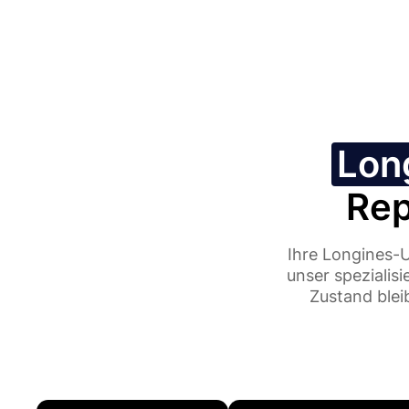
Lon
Rep
Ihre Longines-U
unser spezialis
Zustand blei