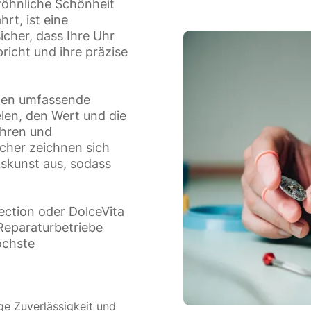
wöhnliche Schönheit
rt, ist eine
icher, dass Ihre Uhr
icht und ihre präzise
hnen umfassende
len, den Wert und die
ahren und
acher zeichnen sich
skunst aus, sodass
ection oder DolceVita
 Reparaturbetriebe
öchste
ge Zuverlässigkeit und