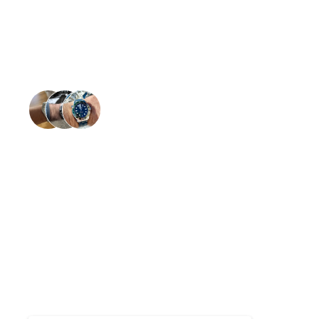
Glückliche Handgelenke in der ganzen 
Lassen Sie Ihre L
wieder glänzen
Gratis Kostenvoranschlag
Bis zu 24 Monate Garantie
Kostenloser und versicherter Hin- und Rückversan
Reparatur durch zertifizierte Uhrmachermeister