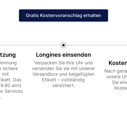
Gratis Kostenvoranschlag erhalten
ätzung
Longines einsenden
Koste
stimmung
Verpacken Sie Ihre Uhr und
e sichere
versenden Sie sie mit unserer
Nach gena
 mit
Versandbox und beigefügten
unsere U
ikett. Das
Etikett – vollständig
Sie ei
9.90 wird
versichert.
Koste
s Services
.