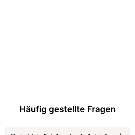
1917
Gründungsjahr
10.000
auf der Vickers-Skala und somit härteste Uhr der Welt
Häufig gestellte Fragen