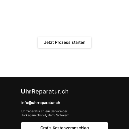
Jetzt Ihren gratis Kostenvoranschlag
erhalten!
Schnell, bequem und transparent. Gönnen Sie Ihrer Uhr
die Behandlung, die sie verdient.
Jetzt Prozess starten
info@uhrreparatur.ch
Uhrreparatur.ch ein Service der
Tickagain GmbH, Bern, Schweiz
Gratis Kostenvoranschlag