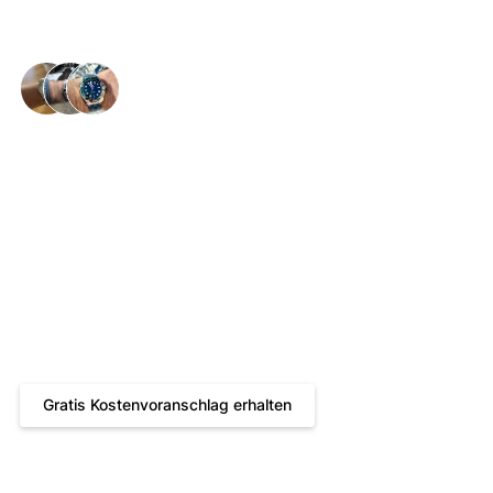
Glückliche Handgelenke in der ganzen 🇨🇭
Rado Reparatur: Lassen
Sie Ihre Rado wieder
glänzen
Gratis Kostenvoranschlag
Bis zu 24 Monate Garantie
Kostenloser und versicherter Hin- und Rückversand
Reparatur durch zertifizierte Uhrmacher
Gratis Kostenvoranschlag erhalten