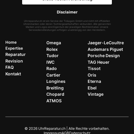
Disclaimer
Uhrreparatur.ch ist ein Service der Tickagain GmbH und nicht mit offiziellen
Uhrenmarken oder deren Tochtergesellschaften verbunden. Alle genannten
Marken und Logos sind Eigentum der jeweiligen Rechteinhaber. Unsere
Servicedienstleistungen erfolgen unabhängig von den Herstellern.
Home
Omega
Jaeger-LeCoultre
Expertise
Rolex
Audemars Piguet
Reparatur
Tudor
Porsche Design
Revision
IWC
TAG Heuer
FAQ
Rado
Tissot
Kontakt
Cartier
Oris
Longines
Eterna
Breitling
Ebel
Chopard
Vintage
ATMOS
© 2026 UhrReparatur.ch | Alle Rechte vorbehalten.
Impressum
AGB
Datenschutz