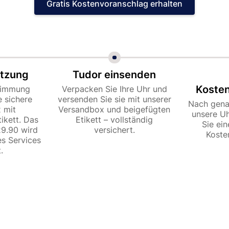
Gratis Kostenvoranschlag erhalten
ätzung
Tudor einsenden
Koste
stimmung
Verpacken Sie Ihre Uhr und
e sichere
versenden Sie sie mit unserer
Nach gena
 mit
Versandbox und beigefügten
unsere U
ikett. Das
Etikett – vollständig
Sie ei
9.90 wird
versichert.
Koste
s Services
.