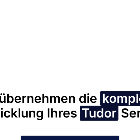
 übernehmen die
kompl
cklung Ihres
Tudor
Se