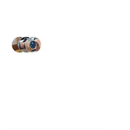
Glückliche Handgelenke in der ganzen 
Tudor Service & 
in der Schweiz
Gratis Kostenvoranschlag
Bis zu 24 Monate Garantie
Kostenloser und versicherter Hin- und Rückversan
Reparatur durch zertifizierte Uhrmacher