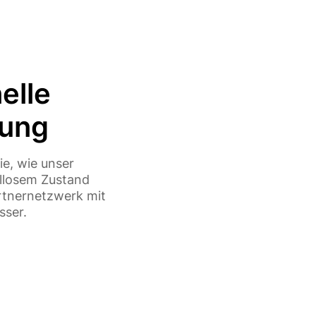
elle
tung
ie, wie unser
ellosem Zustand
artnernetzwerk mit
sser.