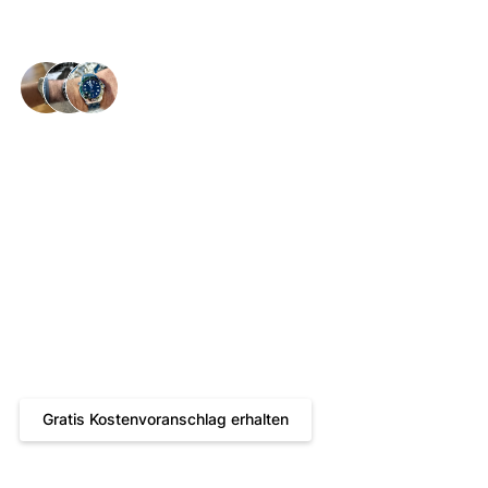
Glückliche Handgelenke in der ganzen 🇨🇭
Jaeger-LeCoultre
Atmos: Service,
Revision & Kosten im
Überblick
Gratis Kostenvoranschlag
Bis zu 24 Monate Garantie
Reparatur durch JLC zertifizierte Uhrmacher
Gratis Kostenvoranschlag erhalten