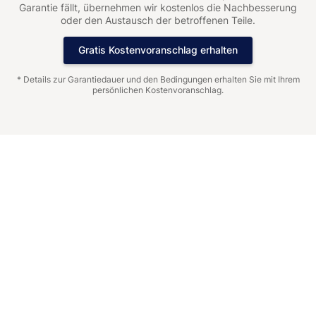
Garantie fällt, übernehmen wir kostenlos die Nachbesserung
oder den Austausch der betroffenen Teile.
Gratis Kostenvoranschlag erhalten
* Details zur Garantiedauer und den Bedingungen erhalten Sie mit Ihrem
persönlichen Kostenvoranschlag.
Die Geschichte von Jaeger-
LeCoultre
Jaeger-LeCoultre
, 1833 von Antoine LeCoultre im Vallée de Joux
gegründet, gilt als eine der innovativsten Manufakturen der
Schweizer Haute Horlogerie. Die Marke hat sich durch
technische Meisterwerke und ikonische Designs einen festen
Platz in der Welt der Luxusuhren gesichert. Mit über 400
Patenten und zahlreichen hauseigenen Kalibern steht Jaeger-
LeCoultre für herausragende Uhrmacherkunst und
Ingenieursgeist.