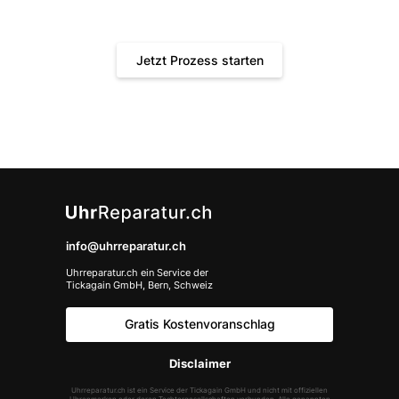
Schnell, bequem und transparent. Gönnen Sie Ihrer Uhr
die Behandlung, die sie verdient.
Jetzt Prozess starten
info@uhrreparatur.ch
Uhrreparatur.ch ein Service der
Tickagain GmbH, Bern, Schweiz
Gratis Kostenvoranschlag
Disclaimer
Uhrreparatur.ch ist ein Service der Tickagain GmbH und nicht mit offiziellen