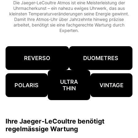
Die Jaeger-LeCoultre Atmos ist eine Meisterleistung der
Uhrmacherkunst – ein nahezu ewiges Uhrwerk, das aus
kleinsten Temperaturveränderungen seine Energie gewinnt.
Damit Ihre Atmos-Uhr über Jahrzehnte hinweg präzise
arbeitet, benötigt sie eine fachgerechte Wartung durch
Experten.
REVERSO
DUOMETRES
ULTRA
POLARIS
VINTAGE
THIN
Ihre Jaeger-LeCoultre benötigt
regelmässige Wartung