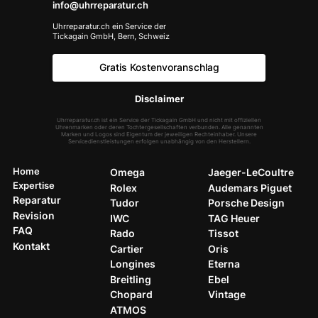
info@uhrreparatur.ch
Uhrreparatur.ch ein Service der
Tickagain GmbH, Bern, Schweiz
Gratis Kostenvoranschlag
Disclaimer
Uhrreparatur.ch ist ein Service der Tickagain GmbH und nicht mit offiziellen
Uhrenmarken oder deren Tochtergesellschaften verbunden. Alle genannten
Marken und Logos sind Eigentum der jeweiligen Rechteinhaber. Unsere
Servicedienstleistungen erfolgen unabhängig von den Herstellern.
Home
Omega
Jaeger-LeCoultre
Expertise
Rolex
Audemars Piguet
Reparatur
Tudor
Porsche Design
Revision
IWC
TAG Heuer
FAQ
Rado
Tissot
Kontakt
Cartier
Oris
Longines
Eterna
Breitling
Ebel
Chopard
Vintage
ATMOS