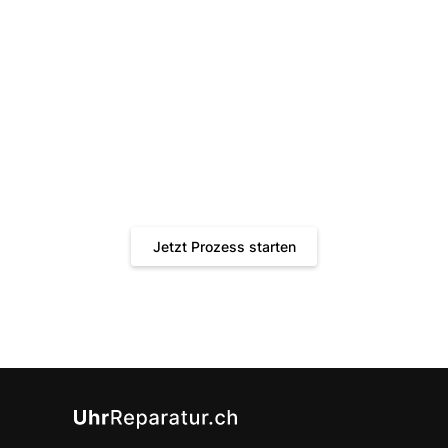
Jetzt Ihren gratis Kostenvoranschlag
erhalten!
Schnell, bequem und transparent. Gönnen Sie Ihrer Uhr
die Behandlung, die sie verdient.
Jetzt Prozess starten