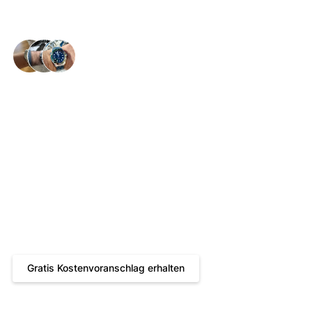
Glückliche Handgelenke in der ganzen 🇨🇭
Uhrenexpertise in
Zürich - Reparaturen
und Revisionen vom
Profi
Gratis Kostenvoranschlag
2 Jahre Servicegarantie
Kostenloser und versicherter Hin- und Rückversand
Gratis Kostenvoranschlag erhalten