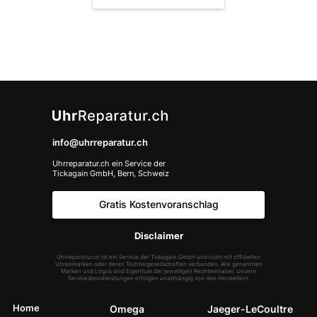
info@uhrreparatur.ch
Uhrreparatur.ch ein Service der
Tickagain GmbH, Bern, Schweiz
Gratis Kostenvoranschlag
Disclaimer
Uhrreparatur.ch ist ein Service der Tickagain GmbH und nicht mit offiziellen
Uhrenmarken oder deren Tochtergesellschaften verbunden. Alle genannten
Marken und Logos sind Eigentum der jeweiligen Rechteinhaber. Unsere
Servicedienstleistungen erfolgen unabhängig von den Herstellern.
Home
Omega
Jaeger-LeCoultre